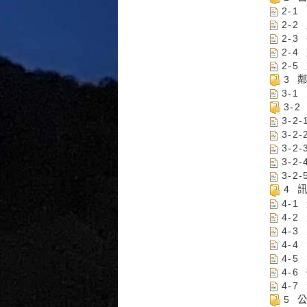
2-1
2-2
2-
2-4
2-5
3 
3-
3-
3-2
3-2
3-2
3-2
3-2
4 
4-1
4-2
4-3
4-4
4-5
4-6
4-7
5 