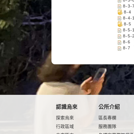
8-3
8-
8-
8-
8-5
8-
8-6
8-
認識烏來
公所介紹
探索烏來
區長專欄
行政區域
服務團隊