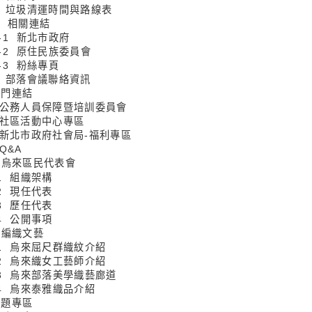
13 垃圾清運時間與路線表
14 相關連結
4-1 新北市政府
4-2 原住民族委員會
4-3 粉絲專頁
15 部落會議聯絡資訊
熱門連結
1 公務人員保障暨培訓委員會
2 社區活動中心專區
3 新北市政府社會局-福利專區
 Q&A
5 烏來區民代表會
-1 組織架構
-2 現任代表
-3 歷任代表
-4 公開事項
6 編織文藝
6-1 烏來屈尺群織紋介紹
6-2 烏來織女工藝師介紹
6-3 烏來部落美學織藝廊道
6-4 烏來泰雅織品介紹
主題專區