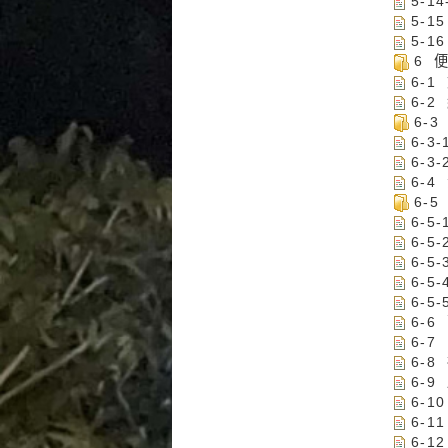
5-
5-
5-
6 
6-1
6-2
6-
6-3
6-
6-
6-
6-
6-5
6-
6-
6-
6-
6-7
6-
6-
6-
6-
6-1