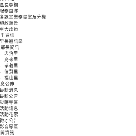
 區長專欄
 服務團隊
3 各課室業務職掌及分機
 施政願景
 重大政策
鄰里資訊
1 里長通訊錄
2 鄰長資訊
-1 忠治里
-2 烏來里
-3 孝義里
-4 信賢里
-5 福山里
訊息公佈
 最新消息
 最新公告
 災時專區
 活動訊息
 活動花絮
 徵才公告
 影音專區
公開資訊