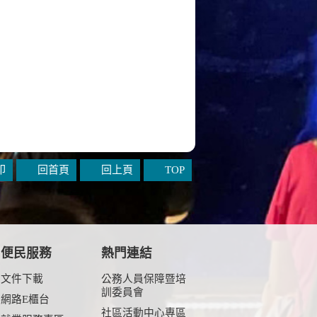
印
回首頁
回上頁
TOP
便民服務
熱門連結
文件下載
公務人員保障暨培
訓委員會
網路E櫃台
社區活動中心專區