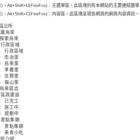
e、IE)、Alt+Shift+U(FireFox)：主選單區，此區塊列有本網站的主要連結選
e、IE)、Alt+Shift+C(FireFox)：內容區，此區塊呈現各網頁的網頁內容資訊。
區公所
認識烏來
 探索烏來
2 行政區域
-1 行政區域
-2 忠治里
-3 烏來里
-4 孝義里
-5 信賢里
-6 福山里
 烏來區志
4 區政建設
-1 已完工
-2 施工中
-3 規劃中
5 景點集錦
-1 景點集錦
-2 美食小吃
公所介紹