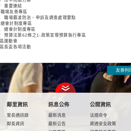
-7 重要連結
4 職場友善專區
4-1 職場霸凌防治、申訴及調查處理要點
5 總會計制度專區
-1 總會計制度專區
5-2 預算法第62條之1-政策宣導預算執行專區
 區運動會
7 區長盃各項活動
友善列
鄰里資訊
訊息公佈
公開資訊
里長通訊錄
最新消息
法規命令
鄰長資訊
最新公告
資通安全政策