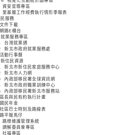
14-6 視覺化互動統計圖專區
15 資安宣導專區
16 里基層工作經費執行情形季報表
便民服務
 文件下載
 網路E櫃台
3 就業服務專區
-1 台灣就業通
3-2 新北市政府就業服務處
4 活動行事曆
5 新住民資源
5-1 新北市新住民家庭服務中心
-2 新北市人力網
5-3 內政部移民署全球資訊網
5-4 新北市政府職業訓練中心
5-5 內政部移民署新北市服務站
6 區長與民有約執行計畫
 國民年金
8 社區巴士時刻及路線表
9 路平報馬仔
10 路燈維護管理系統
11 調解委員會專區
2 社福專區