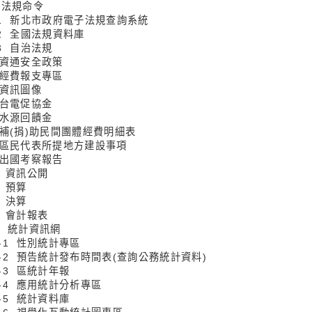
1 法規命令
1-1 新北市政府電子法規查詢系統
-2 全國法規資料庫
-3 自治法規
2 資通安全政策
3 經費報支專區
 資訊圖像
5 台電促協金
6 水源回饋金
7 補(捐)助民間團體經費明細表
8 區民代表所提地方建設事項
9 出國考察報告
0 資訊公開
1 預算
2 決算
3 會計報表
14 統計資訊網
4-1 性別統計專區
14-2 預告統計發布時間表(查詢公務統計資料)
4-3 區統計年報
4-4 應用統計分析專區
4-5 統計資料庫