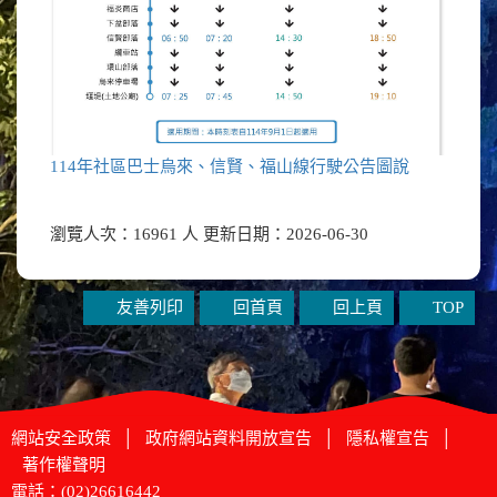
114年社區巴士烏來、信賢、福山線行駛公告圖說
瀏覽人次：16961 人 更新日期：2026-06-30
友善列印
回首頁
回上頁
TOP
網站安全政策
│
政府網站資料開放宣告
│
隱私權宣告
│
著作權聲明
電話：(02)26616442