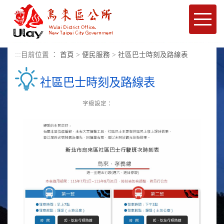
進入內容區塊
Toggle
naviga
:::
目前位置 ：
首頁
>
便民服務
>
社區巴士時刻及路線表
社區巴士時刻及路線表
字級設定：