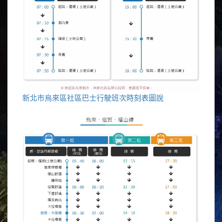
新北市烏來區社區巴士行駛班次時刻表圖說