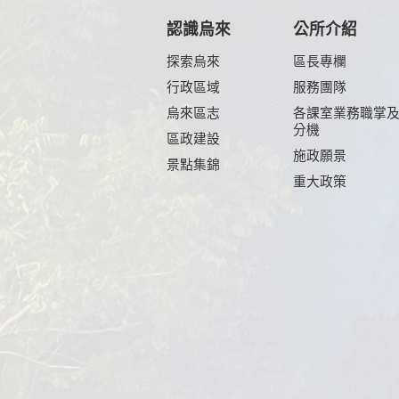
認識烏來
公所介紹
探索烏來
區長專欄
行政區域
服務團隊
烏來區志
各課室業務職掌
分機
區政建設
施政願景
景點集錦
重大政策