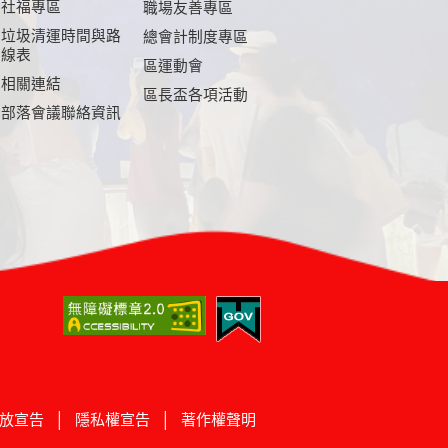
社福專區
職場友善專區
垃圾清運時間與路
總會計制度專區
線表
區運動會
相關連結
區長盃各項活動
部落會議聯絡資訊
放宣告
│
隱私權宣告
│
著作權聲明