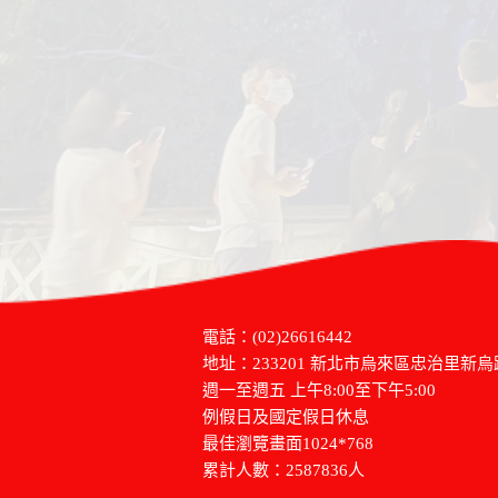
電話：(02)26616442
地址：233201 新北市烏來區忠治里新烏
週一至週五 上午8:00至下午5:00
例假日及國定假日休息
最佳瀏覽畫面1024*768
累計人數：2587836人