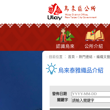
進入內容區塊
認識烏來
公所介紹
:::
目前位置 ：
首頁
>
熱門連結
>
編織文
烏來泰雅織品介紹
發佈日期
關鍵字