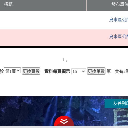
標題
發布單
烏來區公
烏來區公
1
,
於
資料每頁顯示
筆
共有
2
友善列