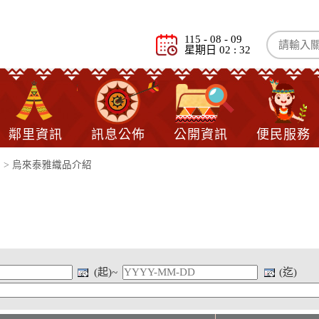
115 - 08 - 09
星期日 02 : 32
鄰里資訊
訊息公佈
公開資訊
便民服務
藝
>
烏來泰雅織品介紹
(起)~
(迄)