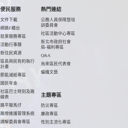
便民服務
熱門連結
文件下載
公務人員保障暨培
訓委員會
網路E櫃台
社區活動中心專區
就業服務專區
新北市政府社會
活動行事曆
局-福利專區
新住民資源
Q&A
區長與民有約執行
烏來區民代表會
計畫
編織文藝
節能減紙專區
國民年金
社區巴士時刻及路
主題專區
線表
路平報馬仔
防災專區
路燈維護管理系統
廉政專區
調解委員會專區
性別主流化專區