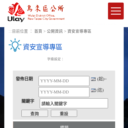
進入內容區塊
Toggle
naviga
:::
目前位置 ：
首頁
>
公開資訊
>
資安宣導專區
資安宣導專區
字級設定：
發佈日期
(起)~
(迄)
關鍵字
標題