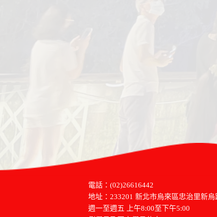
電話：(02)26616442
地址：233201 新北市烏來區忠治里新烏
週一至週五 上午8:00至下午5:00