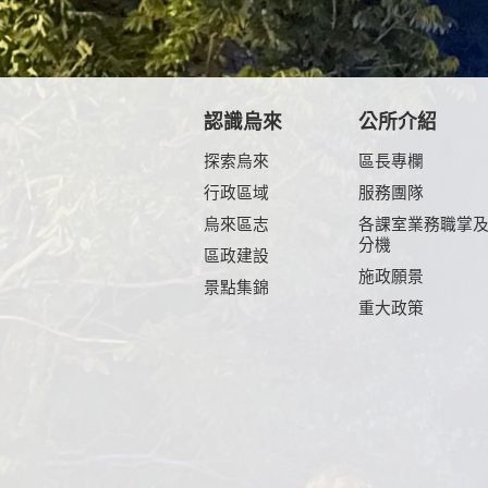
認識烏來
公所介紹
探索烏來
區長專欄
行政區域
服務團隊
烏來區志
各課室業務職掌
分機
區政建設
施政願景
景點集錦
重大政策