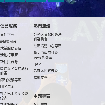
便民服務
熱門連結
文件下載
公務人員保障暨培
訓委員會
網路E櫃台
社區活動中心專區
就業服務專區
新北市政府社會
活動行事曆
局-福利專區
新住民資源
Q&A
區長與民有約執行
烏來區民代表會
計畫
編織文藝
節能減紙專區
國民年金
社區巴士時刻及路
主題專區
線表
路平報馬仔
防災專區