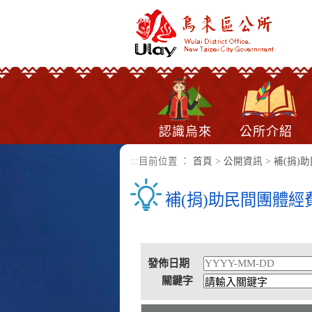
進入內容區塊
認識烏來
公所介紹
:::
目前位置 ：
首頁
>
公開資訊
>
補(捐)
補(捐)助民間團體經
發佈日期
關鍵字