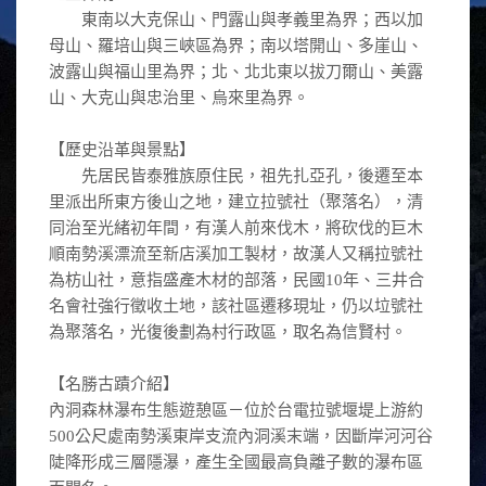
東南以大克保山、門露山與孝義里為界；西以加
母山、羅培山與三峽區為界；南以塔開山、多崖山、
波露山與福山里為界；北、北北東以拔刀爾山、美露
山、大克山與忠治里、烏來里為界。
【歷史沿革與景點】
先居民皆泰雅族原住民，祖先扎亞孔，後遷至本
里派出所東方後山之地，建立拉號社（聚落名），清
同治至光緒初年間，有漢人前來伐木，將砍伐的巨木
順南勢溪漂流至新店溪加工製材，故漢人又稱拉號社
為枋山社，意指盛產木材的部落，民國10年、三井合
名會社強行徵收土地，該社區遷移現址，仍以垃號社
為聚落名，光復後劃為村行政區，取名為信賢村。
【名勝古蹟介紹】
內洞森林瀑布生態遊憩區－位於台電拉號堰堤上游約
500公尺處南勢溪東岸支流內洞溪末端，因斷岸河河谷
陡降形成三層隱瀑，產生全國最高負離子數的瀑布區