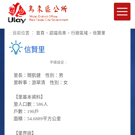
進入內容區塊
Toggle
naviga
:::
目前位置 ：
首頁
>
認識烏來
>
行政區域
>
信賢里
信賢里
字級設定：
里長：簡凱健 性別：男
里幹事：游翠清 性別：女
【里基本資料】
里人口數：586人
戶數：190戶
面積：54.6889平方公里
【里界說】