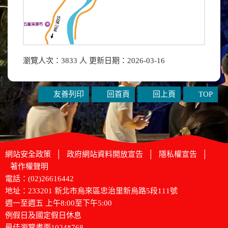
瀏覽人次：3833 人 更新日期：2026-03-16
友善列印
回首頁
回上頁
TOP
網站安全政策
│
政府網站資料開放宣告
│
隱私權宣告
│
著作權聲明
電話：(02)26616442
地址：233201 新北市烏來區忠治里新烏路5段111號
週一至週五 上午8:00至下午5:00
例假日及國定假日休息
最佳瀏覽畫面1024*768