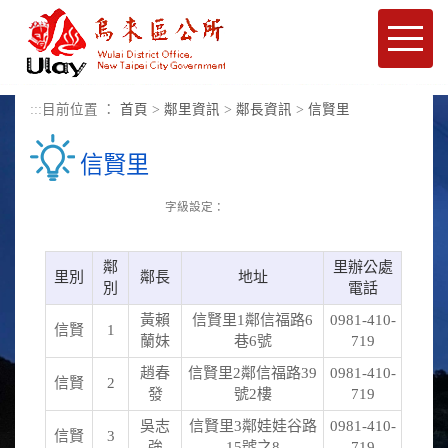
進入內容區塊
Toggle
naviga
:::
目前位置 ：
首頁
>
鄰里資訊
>
鄰長資訊
>
信賢里
信賢里
字級設定：
鄰
里辦公處
里別
鄰長
地址
別
電話
黃賴
信賢里1鄰信福路6
0981-410-
信賢
1
蘭妹
巷6號
719
趙春
信賢里2鄰信福路39
0981-410-
信賢
2
發
號2樓
719
吳志
信賢里3鄰娃娃谷路
0981-410-
信賢
3
強
15號之8
719