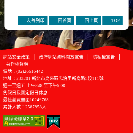
友善列印
回首頁
回上頁
TOP
網站安全政策
│
政府網站資料開放宣告
│
隱私權宣告
│
著作權聲明
電話：(02)26616442
地址：233201 新北市烏來區忠治里新烏路5段111號
週一至週五 上午8:00至下午5:00
例假日及國定假日休息
最佳瀏覽畫面1024*768
累計人數：2587858人