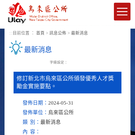
進入內容區塊
Toggle
naviga
:::
目前位置 ：
首頁
>
訊息公佈
>
最新消息
最新消息
字級設定：
修訂新北市烏來區公所頒發優秀人才獎
勵金實施要點。
發佈日期：
2024-05-31
發佈單位：
烏來區公所
類 別：
最新消息
內 容：