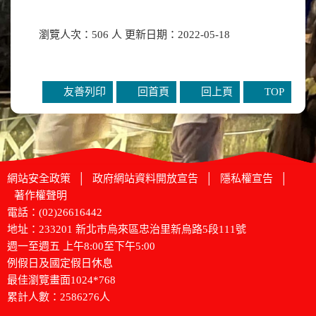
瀏覽人次：506 人 更新日期：2022-05-18
友善列印
回首頁
回上頁
TOP
網站安全政策
│
政府網站資料開放宣告
│
隱私權宣告
│
著作權聲明
電話：(02)26616442
地址：233201 新北市烏來區忠治里新烏路5段111號
週一至週五 上午8:00至下午5:00
例假日及國定假日休息
最佳瀏覽畫面1024*768
累計人數：2586276人