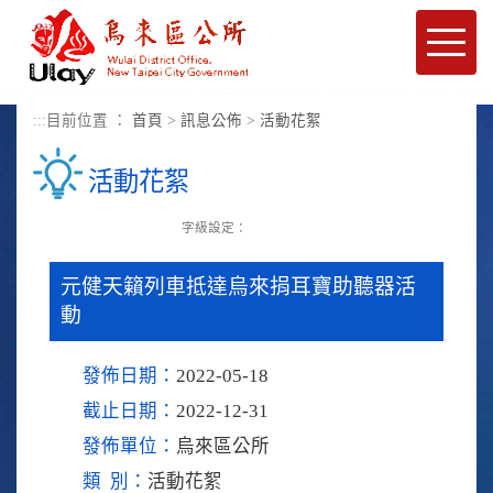
進入內容區塊
Toggle
naviga
:::
目前位置 ：
首頁
>
訊息公佈
>
活動花絮
活動花絮
字級設定：
元健天籟列車抵達烏來捐耳寶助聽器活
動
發佈日期：
2022-05-18
截止日期：
2022-12-31
發佈單位：
烏來區公所
類 別：
活動花絮