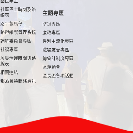
國民年金
社區巴士時刻及路
主題專區
線表
路平報馬仔
防災專區
路燈維護管理系統
廉政專區
調解委員會專區
性別主流化專區
社福專區
職場友善專區
垃圾清運時間與路
總會計制度專區
線表
區運動會
相關連結
區長盃各項活動
部落會議聯絡資訊