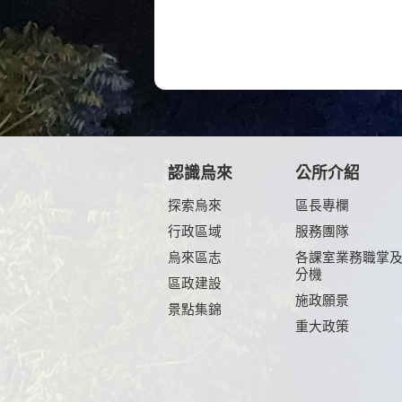
認識烏來
公所介紹
探索烏來
區長專欄
行政區域
服務團隊
烏來區志
各課室業務職掌
分機
區政建設
施政願景
景點集錦
重大政策