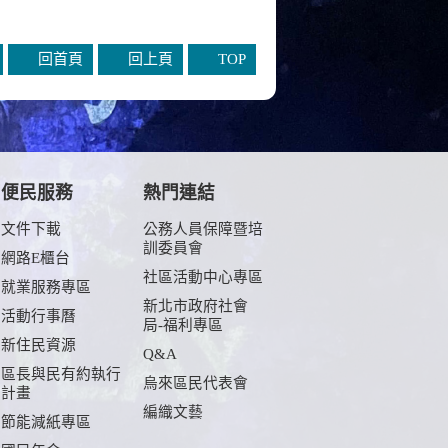
回首頁
回上頁
TOP
便民服務
熱門連結
文件下載
公務人員保障暨培
訓委員會
網路E櫃台
社區活動中心專區
就業服務專區
新北市政府社會
活動行事曆
局-福利專區
新住民資源
Q&A
區長與民有約執行
烏來區民代表會
計畫
編織文藝
節能減紙專區