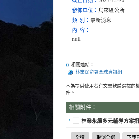
截止日期：
2025-12-30
發佈單位：
烏來區公所
類 別：
最新消息
內 容：
null
相關連結：
林業保育署全球資訊網
＊為提供使用者有文書軟體選擇的權
件。
相關附件：
林業永續多元輔導方案
全選
取消全選
下載