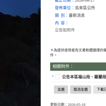
截止日期：
2026-06-27
發佈單位：
烏來區公所
類 別：
最新消息
內 容：
公告如附件
＊為提供使用者有文書軟體選擇的權
件。
相關附件：
公告本區福山段、羅蘭段
全選
取消全選
下載
更新日期：2026-05-18