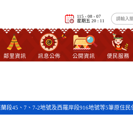
115 - 08 - 07
星期五 20 : 11
鄰里資訊
訊息公佈
公開資訊
便民服務
息
蘭段45、7、7-2地號及西羅岸段916地號等5筆原住