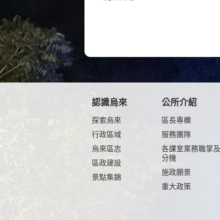
認識烏來
公所介紹
探索烏來
區長專欄
行政區域
服務團隊
烏來區志
各課室業務職掌
分機
區政建設
施政願景
景點集錦
重大政策