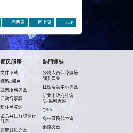
回首頁
回上頁
TOP
便民服務
熱門連結
文件下載
公務人員保障暨培
訓委員會
網路E櫃台
社區活動中心專區
就業服務專區
新北市政府社會
活動行事曆
局-福利專區
新住民資源
Q&A
區長與民有約執行
烏來區民代表會
計畫
編織文藝
節能減紙專區