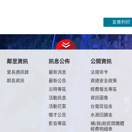
友善列印
鄰里資訊
訊息公佈
公開資訊
里長通訊錄
最新消息
法規命令
鄰長資訊
最新公告
資通安全政策
及
災時專區
經費報支專區
活動訊息
資訊圖像
活動花絮
台電促協金
徵才公告
水源回饋金
影音專區
補(捐)助民間團體
經費明細表