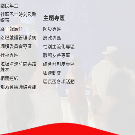
國民年金
社區巴士時刻及路
主題專區
線表
路平報馬仔
防災專區
路燈維護管理系統
廉政專區
調解委員會專區
性別主流化專區
社福專區
職場友善專區
垃圾清運時間與路
總會計制度專區
線表
區運動會
相關連結
區長盃各項活動
部落會議聯絡資訊