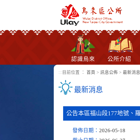
進入內容區塊
認識烏來
公所介紹
:::
目前位置 ：
首頁
>
訊息公佈
>
最新消
最新消息
公告本區福山段177地號、羅
發佈日期：
2026-05-18