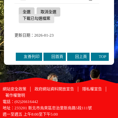
全選
取消全選
下載已勾選檔案
更新日期：2026-01-23
友善列印
回首頁
回上頁
TOP
網站安全政策
│
政府網站資料開放宣告
│
隱私權宣告
│
著作權聲明
電話：(02)26616442
地址：233201 新北市烏來區忠治里新烏路5段111號
週一至週五 上午8:00至下午5:00