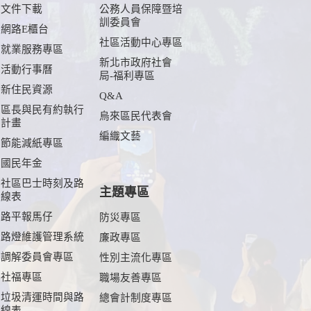
文件下載
公務人員保障暨培
訓委員會
網路E櫃台
社區活動中心專區
就業服務專區
新北市政府社會
活動行事曆
局-福利專區
新住民資源
Q&A
區長與民有約執行
烏來區民代表會
計畫
編織文藝
節能減紙專區
國民年金
社區巴士時刻及路
主題專區
線表
路平報馬仔
防災專區
路燈維護管理系統
廉政專區
調解委員會專區
性別主流化專區
社福專區
職場友善專區
垃圾清運時間與路
總會計制度專區
線表