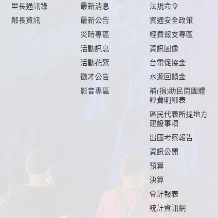
里長通訊錄
最新消息
法規命令
鄰長資訊
最新公告
資通安全政策
及
災時專區
經費報支專區
活動訊息
資訊圖像
活動花絮
台電促協金
徵才公告
水源回饋金
影音專區
補(捐)助民間團體
經費明細表
區民代表所提地方
建設事項
出國考察報告
資訊公開
預算
決算
會計報表
統計資訊網