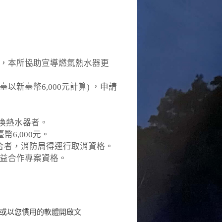
，本所協助宣導燃氣熱水器更
新臺幣6,000元計算) ，申請
換熱水器者。
6,000元。
合者，消防局得逕行取消資格。
益合作專案資格。
或以您慣用的軟體開啟文