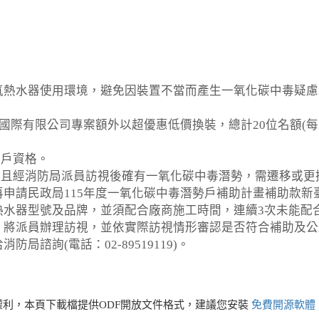
氣熱水器使用環境，避免因裝置不當而產生一氧化碳中毒疑慮
國際有限公司專案額外以超優惠低價換裝，總計20位名額(每臺以
入戶資格。
，且經消防局派員訪視後確有一氧化碳中毒潛勢，需遷移或更
申請民政局115年度一氧化碳中毒潛勢戶補助計畫補助款新臺幣
熱水器型號及品牌，並須配合廠商施工時間，連續3次未能配
，將派員辦理訪視，並依實際訪視情形審認是否符合補助及公
局諮詢(電話：02-89519119)。
利，本頁下載檔提供ODF開放文件格式，建議您安裝
免費開源軟體