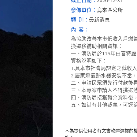
截止日期：
2026-12-31
發佈單位：
烏來區公所
類 別：
最新消息
內 容：
為協助改善本市低收入戶燃
換遷移補助相關資訊：
一、消防局於115年由喜特麗
資格說明如下：
1.具本市社會局認定之低收
2.居家燃氣熱水器安裝不當
二、申請民眾須先行付款後再
三、本專案申請人不得挑選
四、消防局接獲轉介資料後
五、如尚有其他疑義，可逕洽消防
＊為提供使用者有文書軟體選擇的權