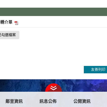
案轉介單
已勾選檔案
友善列印
鄰里資訊
訊息公佈
公開資訊