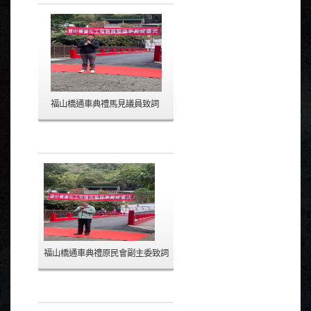
福山橋通車典禮馬見議員致詞
福山橋通車典禮原民會副主委致詞