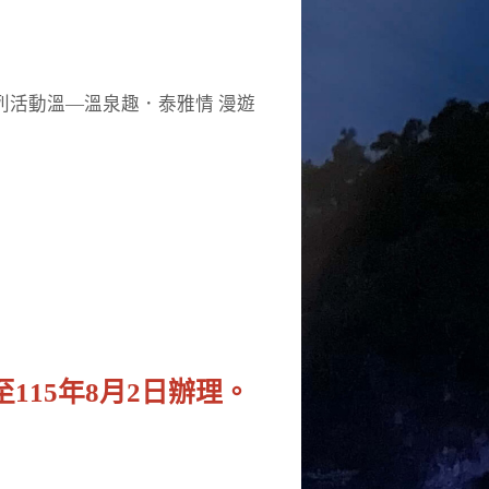
列活動溫—溫泉趣．泰雅情 漫遊
115年8月2日辦理。