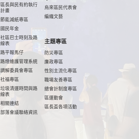
區長與民有約執行
烏來區民代表會
計畫
編織文藝
節能減紙專區
國民年金
社區巴士時刻及路
主題專區
線表
路平報馬仔
防災專區
路燈維護管理系統
廉政專區
調解委員會專區
性別主流化專區
社福專區
職場友善專區
垃圾清運時間與路
總會計制度專區
線表
區運動會
相關連結
區長盃各項活動
部落會議聯絡資訊