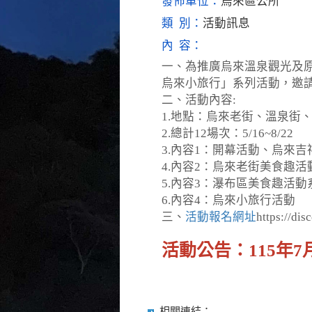
發佈單位：
烏來區公所
類 別：
活動訊息
內 容：
一、為推廣烏來溫泉觀光及原
烏來小旅行」系列活動，邀
二、活動內容:
1.地點：烏來老街、溫泉街
2.總計12場次：5/16~8/22
3.內容1：開幕活動、烏來吉
4.內容2：烏來老街美食趣活
5.內容3：瀑布區美食趣活動
6.內容4：烏來小旅行活動
三、
活動報名網址
https://dis
活動公告：115年
相關連結：